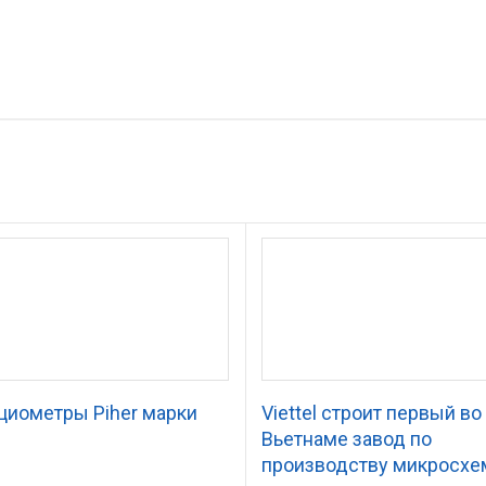
циометры Piher марки
Viettel строит первый во
Вьетнаме завод по
производству микросхе