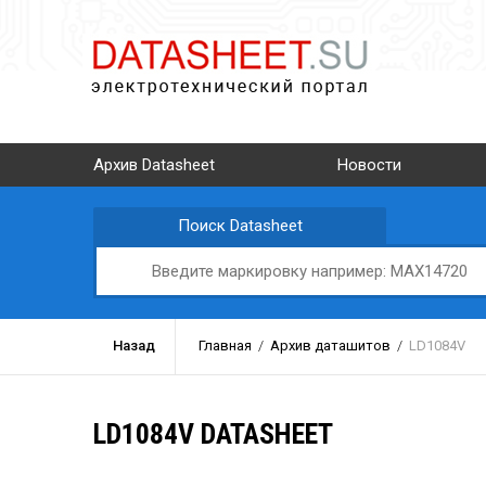
Архив Datasheet
Новости
Поиск Datasheet
Назад
Главная
/
Архив даташитов
/
LD1084V
LD1084V DATASHEET