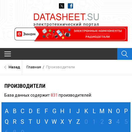
Архив Datasheet
Назад
Главная
/
Производители
Новости
Каталог компонентов
ПРОИЗВОДИТЕЛИ
Производители
База данных содержит
831
производителей:
О проекте
Обратная связь
A
B
C
D
E
F
G
H
I
J
K
L
M
N
O
P
Q
R
S
T
U
V
W
X
Y
Z
0
1
2
3
4
5