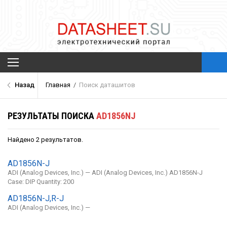
Архив Datasheet
Назад
Главная
/
Поиск даташитов
Новости
Каталог компонентов
РЕЗУЛЬТАТЫ ПОИСКА
AD1856NJ
Производители
О проекте
Найдено 2 результатов.
Обратная связь
AD1856N-J
ADI (Analog Devices, Inc.) — ADI (Analog Devices, Inc.) AD1856N-J
Case: DIP Quantity: 200
AD1856N-J,R-J
ADI (Analog Devices, Inc.) —