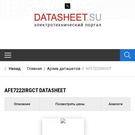
Архив Datasheet
Назад
Главная
/
Архив даташитов
/
AFE7222IRGCT
Новости
Каталог компонентов
AFE7222IRGCT DATASHEET
Производители
О проекте
Описание
Посмотреть цены
Аналоги
Обратная связь