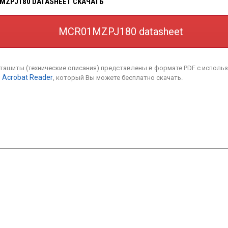
MZPJ180 DATASHEET СКАЧАТЬ
MCR01MZPJ180 datasheet
аташиты (технические описания) представлены в формате PDF с исполь
 Acrobat Reader
, который Вы можете бесплатно скачать.