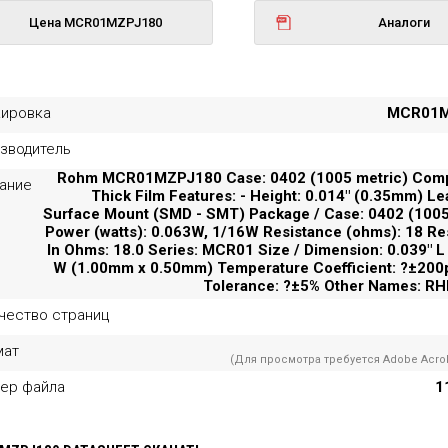
Цена MCR01MZPJ180
Аналоги
ировка
MCR01M
зводитель
Rohm MCR01MZPJ180 Case: 0402 (1005 metric) Comp
ание
Thick Film Features: - Height: 0.014" (0.35mm) Le
Surface Mount (SMD - SMT) Package / Case: 0402 (1005
Power (watts): 0.063W, 1/16W Resistance (ohms): 18 Re
In Ohms: 18.0 Series: MCR01 Size / Dimension: 0.039" L
W (1.00mm x 0.50mm) Temperature Coefficient: ?±20
Tolerance: ?±5% Other Names: 
чество страниц
мат
(Для просмотра требуется Adobe Acrob
ер файла
1