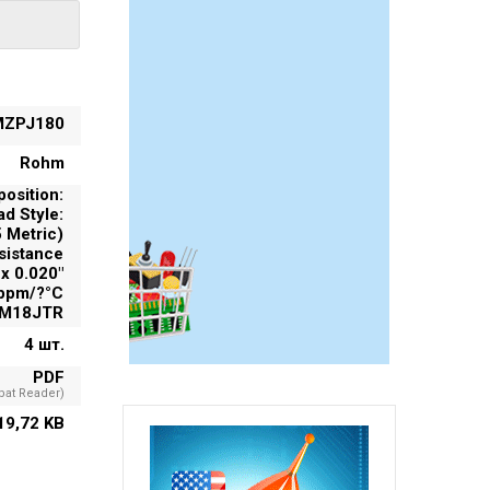
ZPJ180
Rohm
osition:
ad Style:
 Metric)
sistance
 x 0.020"
0ppm/?°C
RHM18JTR
4 шт.
PDF
at Reader)
19,72 KB