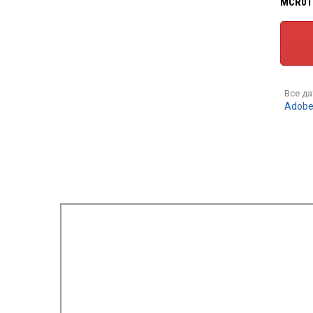
MCR01
Все д
Adobe