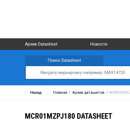
Архив Datasheet
Новости
Поиск Datasheet
Назад
Главная
/
Архив даташитов
/
MCR01MZPJ
MCR01MZPJ180 DATASHEET