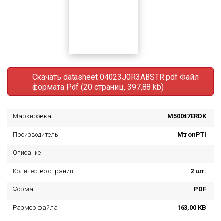
Скачать datasheet 04023J0R3ABSTR.pdf
Файл
формата Pdf (20 страниц, 397,88 kb)
Маркировка
M50047ERDK
Производитель
MtronPTI
Описание
Количество страниц
2 шт.
Формат
PDF
Размер файла
163,00 KB