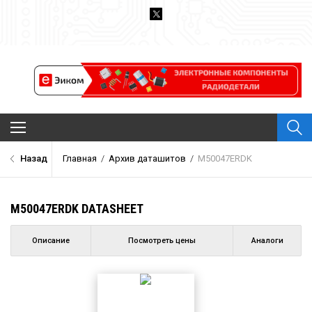
Архив Datasheet
Назад
Главная
/
Архив даташитов
/
M50047ERDK
Новости
Каталог компонентов
M50047ERDK DATASHEET
Производители
О проекте
Описание
Посмотреть цены
Аналоги
Обратная связь