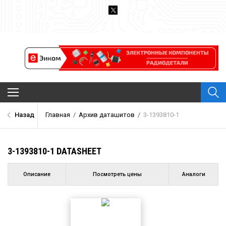
Архив Datasheet
Назад
Главная
/
Архив даташитов
/
3-1393810-1
Новости
Каталог компонентов
3-1393810-1 DATASHEET
Производители
О проекте
Описание
Посмотреть цены
Аналоги
Обратная связь