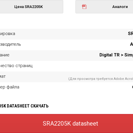
Цена SRA2205K
Аналоги
ировка
S
зводитель
A
ание
Digital TR > Si
чество страниц
мат
(Для просмотра требуется Adobe Acrob
ер файла
05K DATASHEET СКАЧАТЬ
SRA2205K datasheet