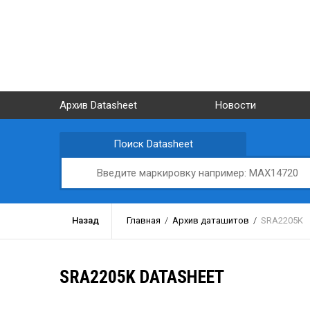
Архив Datasheet
Новости
Поиск Datasheet
Назад
Главная
/
Архив даташитов
/
SRA2205K
SRA2205K DATASHEET