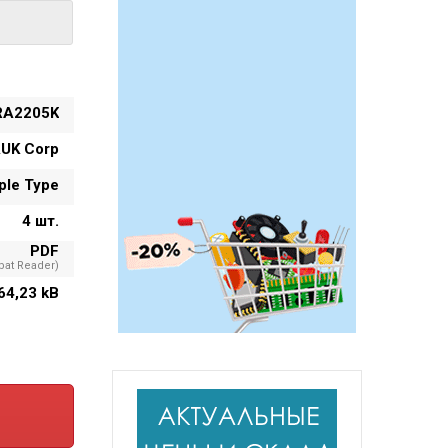
RA2205K
UK Corp
mple Type
4 шт.
PDF
at Reader)
64,23 kB