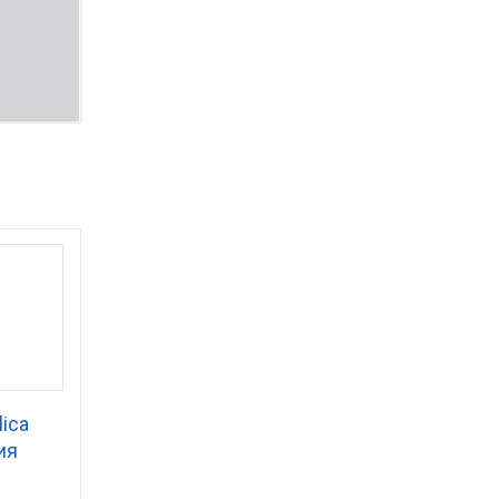
lica
ия