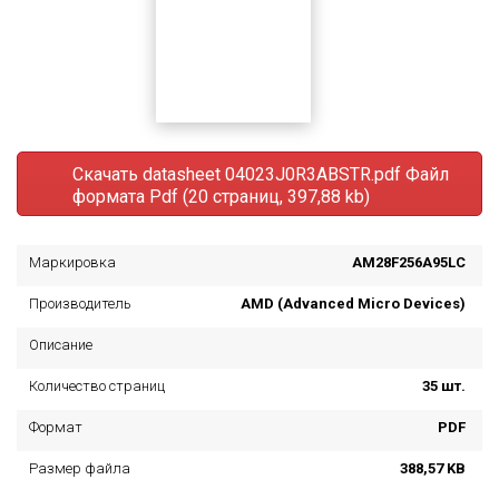
Скачать datasheet 04023J0R3ABSTR.pdf
Файл
формата Pdf (20 страниц, 397,88 kb)
Маркировка
AM28F256A95LC
Производитель
AMD (Advanced Micro Devices)
Описание
Количество страниц
35 шт.
Формат
PDF
Размер файла
388,57 KB