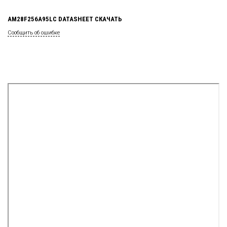
AM28F256A95LC DATASHEET СКАЧАТЬ
Сообщить об ошибке