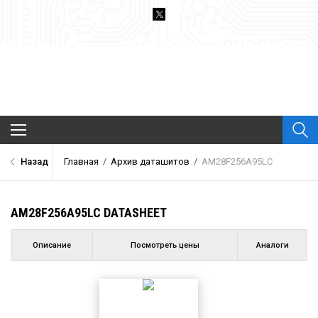
Архив Datasheet
Назад
Главная
/
Архив даташитов
/
AM28F256A95LC
Новости
Каталог компонентов
AM28F256A95LC DATASHEET
Производители
О проекте
Описание
Посмотреть цены
Аналоги
Обратная связь